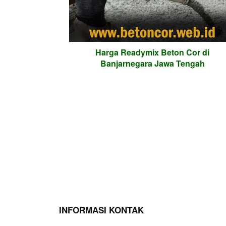
Harga Readymix Beton Cor di
Banjarnegara Jawa Tengah
INFORMASI KONTAK