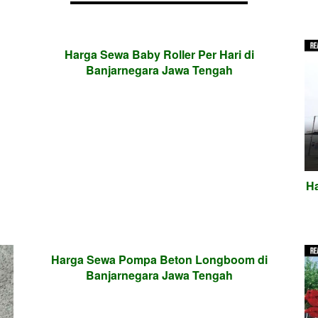
Harga Sewa Baby Roller Per Hari di
Banjarnegara Jawa Tengah
Ha
Harga Sewa Pompa Beton Longboom di
Banjarnegara Jawa Tengah