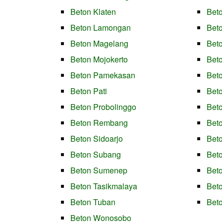
Beton Klaten
Bet
Beton Lamongan
Bet
Beton Magelang
Bet
Beton Mojokerto
Bet
Beton Pamekasan
Bet
Beton Pati
Bet
Beton Probolinggo
Bet
Beton Rembang
Beto
Beton Sidoarjo
Bet
Beton Subang
Bet
Beton Sumenep
Bet
Beton Tasikmalaya
Beto
Beton Tuban
Bet
Beton Wonosobo