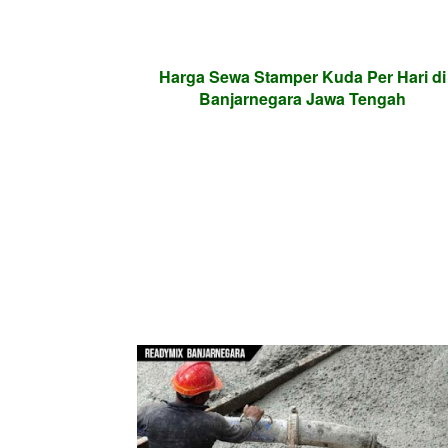
Harga Sewa Stamper Kuda Per Hari di
Banjarnegara Jawa Tengah