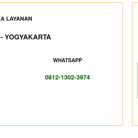
A LAYANAN
- YOGYAKARTA
WHATSAPP
0812-1302-3974