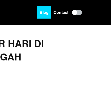
Blog
Contact
 HARI DI
NGAH