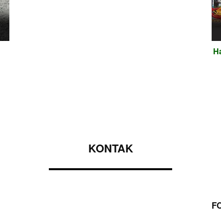
H
KONTAK
F