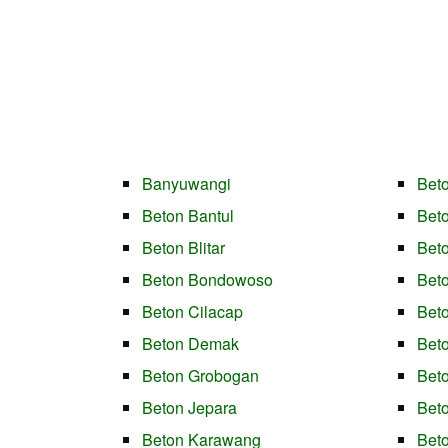
Banyuwangi
Bet
Beton Bantul
Bet
Beton Blitar
Beto
Beton Bondowoso
Beto
Beton Cilacap
Bet
Beton Demak
Bet
Beton Grobogan
Bet
Beton Jepara
Beto
Beton Karawang
Bet